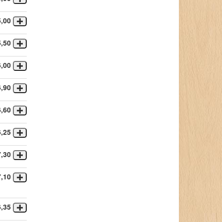
5,00
5,50
6,00
6,90
6,60
6,25
7,30
7,10
6,35