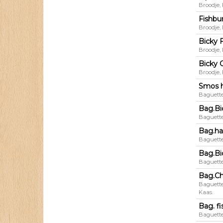
Broodje,
Fishbu
Broodje,
Bicky 
Broodje,
Bicky 
Broodje,
Smos 
Baguette
Bag.Bi
Baguette
Bag.h
Baguette
Bag.Bi
Baguette
Bag.C
Baguette
Kaas
Bag. f
Baguette