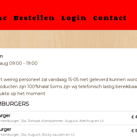
me
Bestellen
Login
Contact
en
7 aug
09:00 - 19:00
 weinig personeel zal vandaag 15-05 niet geleverd kunnen word
oducten zijn 100%halal Soms zijn wij telefonisch lastig bereikbaar
drukte op het moment
MBURGERS
rger
€ 
 Hamburger, Sla, Tomaat, Komkommer, Augurk, Ketchup en Ui
urger
€ 
 Hamburger, Sla, Augurk, Bicky sauzen en Ui