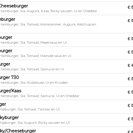
Cheeseburger
€ 
 Hamburger, Sla, Augurk, Kaas, Bicky sauzen, Ui en Cheddar
eburger
€ 
 Hamburger, Sla, Tomaat, Komkommer, Augurk, Ketchup en
burger
€ 
 Hamburger, Sla, Tomaat, Pepersaus en Ui
burger
€ 
 Hamburger, Sla, Tomaat, Mamoet saus en Ui
urger
€ 
 Hamburger, Sla, Tomaat, Samurai en Ui
rger 730
€ 
 Hamburger, Sla, Andalouse, Ui en Kruiden
rger/Kaas
€ 
 Hamburger, Sla, Tomaat, Samurai, Ui en Cheddar
ger
€ 
 Kipburger, Sla, Tomaat, Tartaar en Ui
ckyburger
€ 
 Kipburger, Sla, Augurk, Bicky sauzen en UI
cky/Cheeseburger
€ 