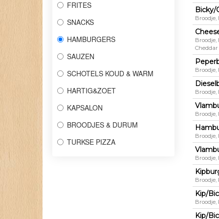
FRITES
Bicky/
Broodje,
SNACKS
Chees
HAMBURGERS
Broodje,
Cheddar
SAUZEN
Peper
Broodje,
SCHOTELS KOUD & WARM
Diesel
HARTIG&ZOET
Broodje,
Vlamb
KAPSALON
Broodje,
BROODJES & DURUM
Hambu
Broodje,
TURKSE PIZZA
Vlambu
Broodje,
Kipbur
Broodje,
Kip/Bi
Broodje,
Kip/Bi