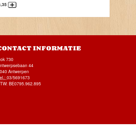
6,35
CONTACT INFORMATIE
ok 730
ntwerpsebaan 44
040 Antwerpen
el.:
03/5691673
BTW:
BE0795.962.895